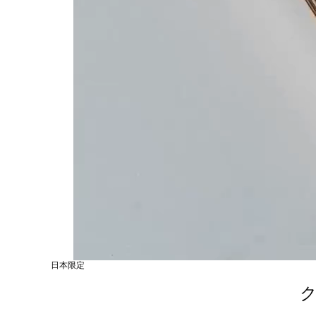
日本限定
ク