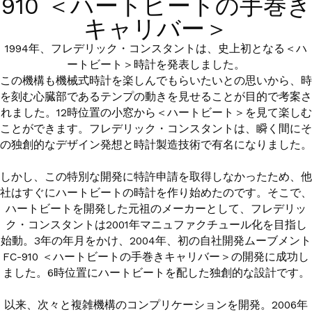
910 ＜ハートビートの手巻き
キャリバー＞
1994年、フレデリック・コンスタントは、史上初となる＜ハ
ートビート＞時計を発表しました。
この機構も機械式時計を楽しんでもらいたいとの思いから、時
を刻む心臓部であるテンプの動きを見せることが目的で考案さ
れました。12時位置の小窓から＜ハートビート＞を見て楽しむ
ことができます。フレデリック・コンスタントは、瞬く間にそ
の独創的なデザイン発想と時計製造技術で有名になりました。
しかし、この特別な開発に特許申請を取得しなかったため、他
社はすぐにハートビートの時計を作り始めたのです。そこで、
ハートビートを開発した元祖のメーカーとして、フレデリッ
ク・コンスタントは2001年マニュファクチュール化を目指し
始動。3年の年月をかけ、2004年、初の自社開発ムーブメント
FC-910 ＜ハートビートの手巻きキャリバー＞の開発に成功し
ました。6時位置にハートビートを配した独創的な設計です。
以来、次々と複雑機構のコンプリケーションを開発。2006年