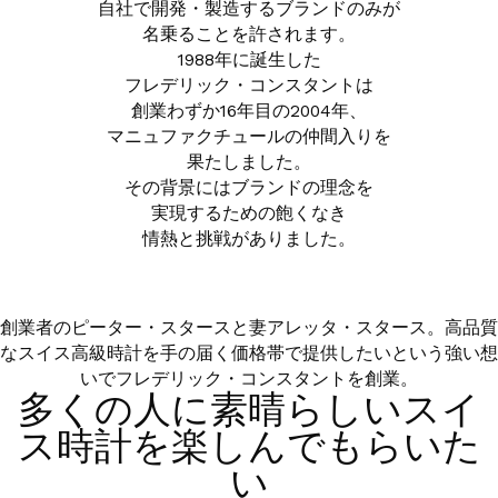
CLASSICS
自社で開発・製造するブランドのみが
SHOP LIST
クラシック
名乗ることを許されます。
SUPPORT
店舗一覧
1988年に誕生した
LADIES' COLLECTION
サポート
フレデリック・コンスタントは
FAIR
HIGHLIFE
創業わずか16年目の2004年、
フェア開催店舗
ハイライフ
マニュファクチュールの仲間入りを
INSTAGRAM
果たしました。
CLASSICS
その背景にはブランドの理念を
クラシック
実現するための飽くなき
情熱と挑戦がありました。
FACEBOOK
創業者のピーター・スタースと妻アレッタ・スタース。高品質
なスイス高級時計を手の届く価格帯で提供したいという強い想
FREDERIQUE CONSTANT
スイス本国サイト
いでフレデリック・コンスタントを創業。
多くの人に素晴らしいスイ
ス時計を楽しんでもらいた
CITIZEN WATCH コーポレートサイト
い