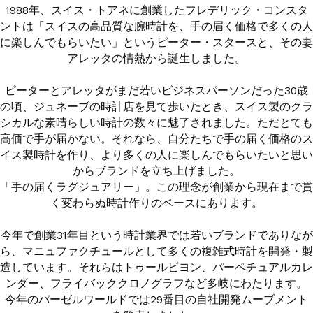
1988年、スイス・トアネに創業したフレデリック・コンスタ
ントは「スイスの高品質な腕時計を、手の届く価格で多くの人
に楽しんでもらいたい」というピーター・スタースと、その妻
CITIZEN WATCH プライバシーポリシー
アレッタの情熱から誕生しました。
ピーターとアレッタがまだ若いビジネスパーソンだった30歳
の頃、ジュネーブの時計店を見て歩いたとき、スイス製のクラ
0570-03-1988
シカルな素晴らしい時計の数々に魅了されました。ただとても
高価で手が届かない。それなら、自分たちで手の届く価格のス
イス製時計を作り、より多くの人に楽しんでもらいたいと思い
からブランドを立ち上げました。
「手の届くラグジュアリー」。この理念が創業から現在まで貫
く変わらぬ時計作りのベースにあります。
今年で創業31年目という時計業界では若いブランドでありなが
ら、マニュファクチュールとして多くの複雑式時計を開発・製
造しています。それらはトゥールビヨン、パーペチュアルカレ
ンダー、フライバッククロノグラフなど多岐にわたります。
今年のバーゼルワールドでは29番目の自社開発ムーブメント