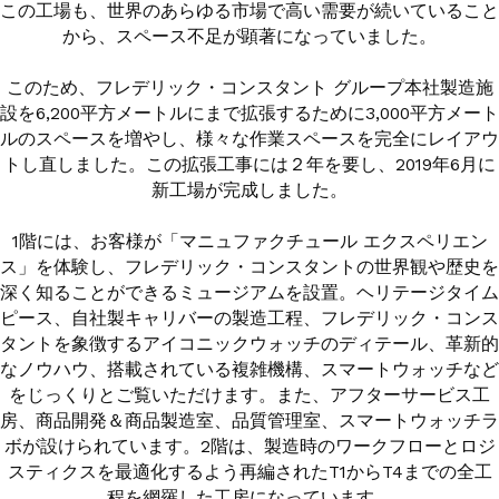
この工場も、世界のあらゆる市場で高い需要が続いていること
から、スペース不足が顕著になっていました。
このため、フレデリック・コンスタント グループ本社製造施
設を6,200平方メートルにまで拡張するために3,000平方メート
ルのスペースを増やし、様々な作業スペースを完全にレイアウ
トし直しました。この拡張工事には２年を要し、2019年6月に
新工場が完成しました。
1階には、お客様が「マニュファクチュール エクスペリエン
ス」を体験し、フレデリック・コンスタントの世界観や歴史を
深く知ることができるミュージアムを設置。ヘリテージタイム
ピース、自社製キャリバーの製造工程、フレデリック・コンス
タントを象徴するアイコニックウォッチのディテール、革新的
なノウハウ、搭載されている複雑機構、スマートウォッチなど
をじっくりとご覧いただけます。また、アフターサービス工
房、商品開発＆商品製造室、品質管理室、スマートウォッチラ
ボが設けられています。2階は、製造時のワークフローとロジ
スティクスを最適化するよう再編されたT1からT4までの全工
程を網羅した工房になっています。