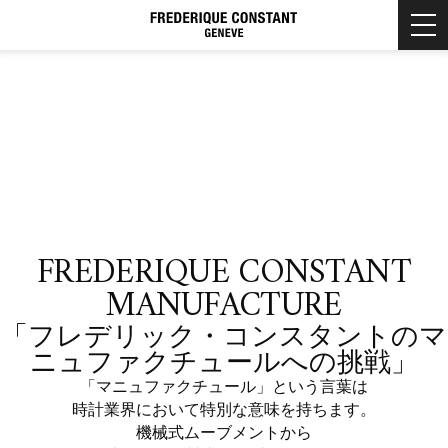
HOME
ホーム
BRAND
ブランドについて
BRAND STORY
COLLECTION
ブランドストーリー
製品情報
FREDERIQUE CONSTANT
BRAND HISTORY
NEW ARRIVALS
NEWS
MANUFACTURE
ブランドヒストリー
新着情報
MEN'S COLLECTION
MANUFACTURE
「フレデリック・コンスタントのマ
マニュファクチュール
ニュファクチュールへの挑戦」
SHOP
MANUFACTURE
店舗情報
マニュファクチュール
「マニュファクチュール」という言葉は
HIGHLIFE
時計業界において特別な意味を持ちます。
FREDERIQUE CONSTANT BOUTIQUE TOKYO
FEATURES
ハイライフ
機械式ムーブメントから
フレデリック・コンスタント ブティック 東京
特集