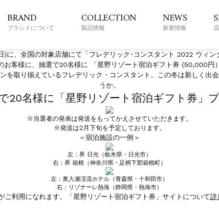
2022.11.22 Tue. update
BRAND
COLLECTION
NEWS
ク・コンスタント 2022 ウィンター
ブランドについて
製品情報
新着情報
キャンペーン期間 : 2022年12月1日
– 2023年1月15日
(木)
(日)
日)に、
全国の対象店舗
にて「フレデリック･コンスタント 2022 ウ
お客様に、抽選で20名様に 「星野リゾート宿泊ギフト券 (50,000
ンを取り揃えているフレデリック・コンスタント。この冬は新しく出会
うか。
で20名様に「星野リゾート宿泊ギフト券」
※当選者の発表は発送をもってかえさせていただきます。
※発送は2月下旬を予定しております。
＜宿泊施設の一例＞
左：界 日光（栃木県・日光市）
右：界 箱根（神奈川県・足柄下郡箱根町）
左：奥入瀬渓流ホテル（青森県・十和田市）
右：リゾナーレ熱海（静岡県・熱海市）
設がご利用になれます。「星野リゾート宿泊ギフト券」サイトについて
詳