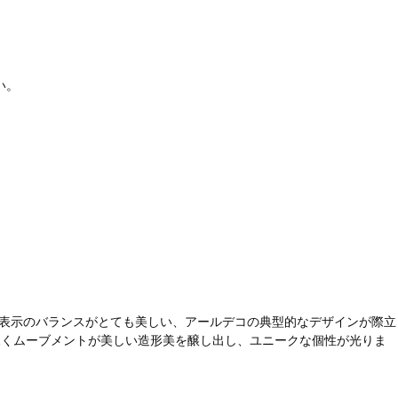
い。
ト表示のバランスがとても美しい、アールデコの典型的なデザインが際立
覗くムーブメントが美しい造形美を醸し出し、ユニークな個性が光りま