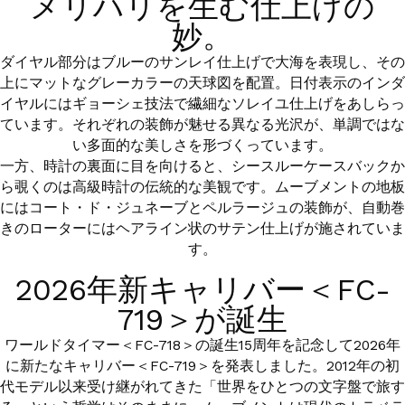
メリハリを生む仕上げの
妙。
ダイヤル部分はブルーのサンレイ仕上げで大海を表現し、その
上にマットなグレーカラーの天球図を配置。日付表示のインダ
イヤルにはギョーシェ技法で繊細なソレイユ仕上げをあしらっ
ています。それぞれの装飾が魅せる異なる光沢が、単調ではな
い多面的な美しさを形づくっています。
一方、時計の裏面に目を向けると、シースルーケースバックか
ら覗くのは高級時計の伝統的な美観です。ムーブメントの地板
にはコート・ド・ジュネーブとペルラージュの装飾が、自動巻
きのローターにはヘアライン状のサテン仕上げが施されていま
す。
2026年新キャリバー＜FC-
719＞が誕生
ワールドタイマー＜FC-718＞の誕生15周年を記念して2026年
に新たなキャリバー＜FC-719＞を発表しました。2012年の初
代モデル以来受け継がれてきた「世界をひとつの文字盤で旅す