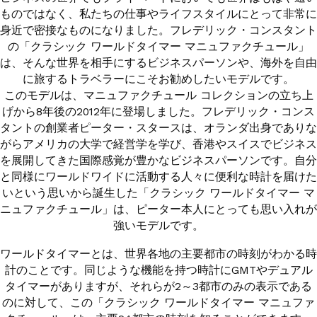
ものではなく、私たちの仕事やライフスタイルにとって非常に
SHOP LIST
身近で密接なものになりました。フレデリック・コンスタント
SUPPORT
店舗一覧
の「クラシック ワールドタイマー マニュファクチュール」
サポート
FAIR
は、そんな世界を相手にするビジネスパーソンや、海外を自由
フェア開催店舗
に旅するトラベラーにこそお勧めしたいモデルです。
INSTAGRAM
このモデルは、マニュファクチュール コレクションの立ち上
げから8年後の2012年に登場しました。フレデリック・コンス
タントの創業者ピーター・スタースは、オランダ出身でありな
がらアメリカの大学で経営学を学び、香港やスイスでビジネス
FACEBOOK
を展開してきた国際感覚が豊かなビジネスパーソンです。自分
と同様にワールドワイドに活動する人々に便利な時計を届けた
いという思いから誕生した「クラシック ワールドタイマー マ
ニュファクチュール」は、ピーター本人にとっても思い入れが
FREDERIQUE CONSTANT
強いモデルです。
スイス本国サイト
ワールドタイマーとは、世界各地の主要都市の時刻がわかる時
計のことです。同じような機能を持つ時計にGMTやデュアル
タイマーがありますが、それらが2～3都市のみの表示である
CITIZEN WATCH コーポレートサイト
のに対して、この「クラシック ワールドタイマー マニュファ