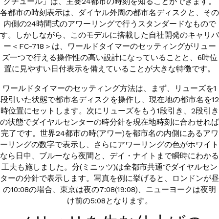
クチュール」は、主要24都市の時刻を知ることができます。
各都市の時刻表示は、ダイヤル外周の都市名ディスクと、その
内側の24時間式のアワーリングで行うスタンダードなもので
CITIZEN WATCH プライバシーポリシー
す。しかしながら、このモデルに搭載した自社開発のキャリバ
ー＜FC-718＞は、ワールドタイマーのセッティングがリュー
ズ一つで行える操作性の高い設計になっていることと、6時位
置に見やすい日付表示を備えていることが大きな特徴です。
0570-03-1988
ワールドタイマーのセッティング方法は、まず、リューズを1
段引いた状態で都市名ディスクを操作し、現在地の都市名を12
時位置にセットします。次にリューズをもう1段引き、2段引き
の状態でダイヤルセンターの時分針を現在地時刻に合わせれば
完了です。世界24都市の時(アワー)を都市名の内側にあるアワ
ーリングの数字で表示し、さらにアワーリングの色がホワイト
なら日中、ブルーなら夜間と、デイ・ナイトまで瞬時にわかる
工夫も施しました。分(ミニッツ)は全都市共通でダイヤルセン
ターの分針で表示します。写真を例に挙げると、ロンドンが昼
の10:08の場合、東京は夜の7:08(19:08)、ニューヨークは夜明
け前の5:08となります。