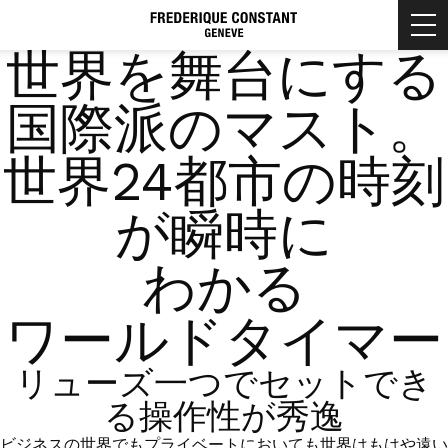
SHARE
JOURNAL
01
世界を舞台にする
HOME
ホーム
国際派のマスト。
BRAND
世界24都市の時刻
ブランドについて
BRAND STORY
が瞬時に
COLLECTION
ブランドストーリー
製品情報
BRAND HISTORY
わかる
NEW ARRIVALS
NEWS
ブランドヒストリー
新着情報
MEN'S COLLECTION
ワールドタイマー
MANUFACTURE
マニュファクチュール
SHOP
LADIES' COLLECTION
リューズ一つでセットでき
店舗情報
る操作性が秀逸
FREDERIQUE CONSTANT BOUTIQUE TOKYO
FEATURES
フレデリック・コンスタント ブティック 東京
ビジネスの世界でもプライベートにおいても世界はもはや遠い
特集